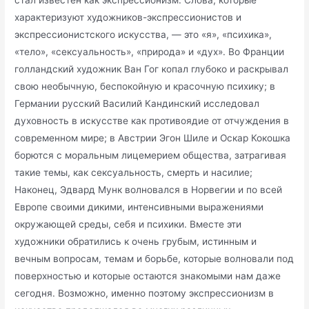
стал известен как экспрессионизм. Слова, которые
характеризуют художников-экспрессионистов и
экспрессионистского искусства, — это «я», «психика»,
«тело», «сексуальность», «природа» и «дух». Во Франции
голландский художник Ван Гог копал глубоко и раскрывал
свою необычную, беспокойную и красочную психику; в
Германии русский Василий Кандинский исследовал
духовность в искусстве как противоядие от отчуждения в
современном мире; в Австрии Эгон Шиле и Оскар Кокошка
борются с моральным лицемерием общества, затрагивая
такие темы, как сексуальность, смерть и насилие;
Наконец, Эдвард Мунк волновался в Норвегии и по всей
Европе своими дикими, интенсивными выражениями
окружающей среды, себя и психики. Вместе эти
художники обратились к очень грубым, истинным и
вечным вопросам, темам и борьбе, которые волновали под
поверхностью и которые остаются знакомыми нам даже
сегодня. Возможно, именно поэтому экспрессионизм в