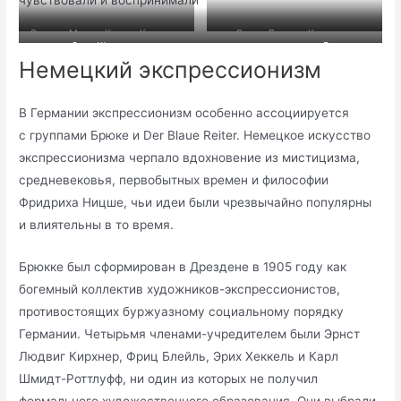
Эдвард Мунк, «Крик». Картина,
Эрнст Людвиг Кирхнер,
Эгон Шиле, сидящая женщина с согнутым коленом. В
воспроизведенная в
Марчелла. Картина,
Немецкий экспрессионизм
«Экспрессионизме» Эшли Бэсси
«Экспрессионизме» Эшли Бэсси
воспроизведенная в
«Экспрессионизме» Эшли Бэсси
В Германии экспрессионизм особенно ассоциируется
с группами Брюке и Der Blaue Reiter. Немецкое искусство
экспрессионизма черпало вдохновение из мистицизма,
средневековья, первобытных времен и философии
Фридриха Ницше, чьи идеи были чрезвычайно популярны
и влиятельны в то время.
Брюкке был сформирован в Дрездене в 1905 году как
богемный коллектив художников-экспрессионистов,
противостоящих буржуазному социальному порядку
Германии. Четырьмя членами-учредителем были Эрнст
Людвиг Кирхнер, Фриц Блейль, Эрих Хеккель и Карл
Шмидт-Роттлуфф, ни один из которых не получил