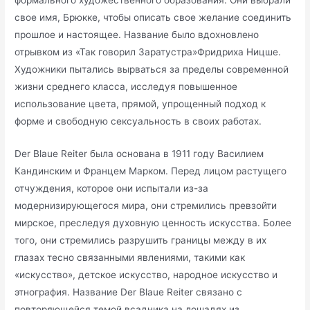
формального художественного образования. Они выбрали
свое имя, Брюкке, чтобы описать свое желание соединить
прошлое и настоящее. Название было вдохновлено
отрывком из «Так говорил Заратустра»Фридриха Ницше.
Художники пытались вырваться за пределы современной
жизни среднего класса, исследуя повышенное
использование цвета, прямой, упрощенный подход к
форме и свободную сексуальность в своих работах.
Der Blaue Reiter была основана в 1911 году Василием
Кандинским и Францем Марком. Перед лицом растущего
отчуждения, которое они испытали из-за
модернизирующегося мира, они стремились превзойти
мирское, преследуя духовную ценность искусства. Более
того, они стремились разрушить границы между в их
глазах тесно связанными явлениями, такими как
«искусство», детское искусство, народное искусство и
этнография. Название Der Blaue Reiter связано с
повторяющейся темой всадника на лошадях из